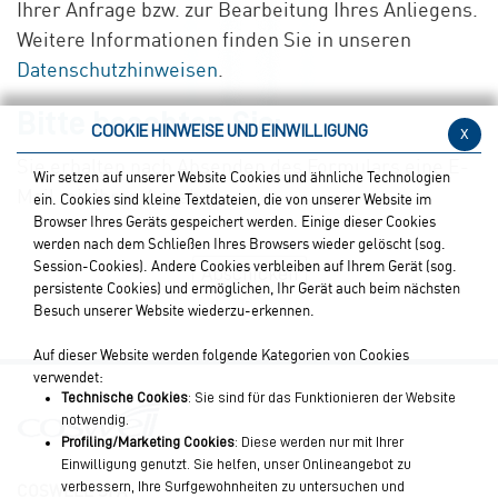
Ihrer Anfrage bzw. zur Bearbeitung Ihres Anliegens.
Weitere Informationen finden Sie in unseren
Datenschutzhinweisen
.
Bitte beachten Sie:
COOKIE HINWEISE UND EINWILLIGUNG
x
Sie erhalten nach Absenden des Formulars eine E-
Wir setzen auf unserer Website Cookies und ähnliche Technologien
Mail mit Ihren Angaben.
ein. Cookies sind kleine Textdateien, die von unserer Website im
Browser Ihres Geräts gespeichert werden. Einige dieser Cookies
werden nach dem Schließen Ihres Browsers wieder gelöscht (sog.
Session-Cookies). Andere Cookies verbleiben auf Ihrem Gerät (sog.
persistente Cookies) und ermöglichen, Ihr Gerät auch beim nächsten
Besuch unserer Website wiederzu-erkennen.
Auf dieser Website werden folgende Kategorien von Cookies
verwendet:
Technische Cookies
: Sie sind für das Funktionieren der Website
notwendig.
Profiling/Marketing Cookies
: Diese werden nur mit Ihrer
Einwilligung genutzt. Sie helfen, unser Onlineangebot zu
COSWELL SPA
verbessern, Ihre Surfgewohnheiten zu untersuchen und